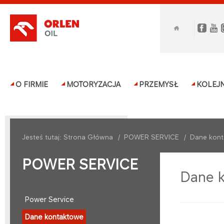
O FIRMIE
MOTORYZACJA
PRZEMYSŁ
KOLEJ
Jesteś tutaj:
Strona Główna
/
POWER SERVICE
/
Dane kon
POWER SERVICE
Dane 
Power Service
Dane kontaktowe