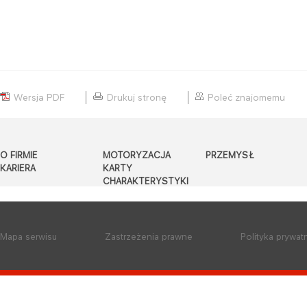
Wersja PDF
Drukuj stronę
Poleć znajomemu
O FIRMIE
MOTORYZACJA
PRZEMYSŁ
KARIERA
KARTY
CHARAKTERYSTYKI
Mapa serwisu
Zastrzeżenia prawne
Polityka prywat