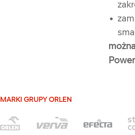
zak
zam
smar
można 
Power 
MARKI GRUPY ORLEN