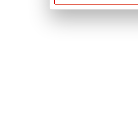
prywatności
. Po
więcej informacji 
przypadku pytań l
prosimy o kontak