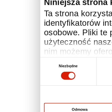
Niniejsza strona 
Ta strona korzysta
identyfikatorów i
osobowe. Pliki te
użyteczność nasze
nim możemy ofero
anonimowe statyst
Wybór
Niezbędne
zgody
Twoje preferencje
działania wymaga
zmienić lub wyco
ustawienia prefer
otworzyć w dowo
Odmowa