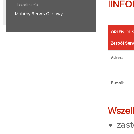
IINFO
Lokalizacja
Mobilny Serwis Olejowy
ORLEN Oil Sp
Zespół Ser
Adres:
E-mail:
Wszelk
zast