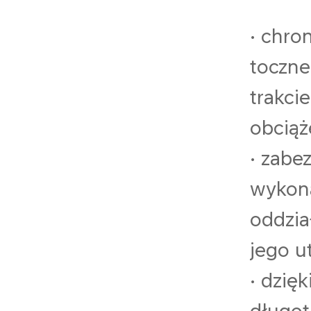
• chro
toczne
trakci
obciąż
• zabe
wykona
oddzia
jego ut
• dzię