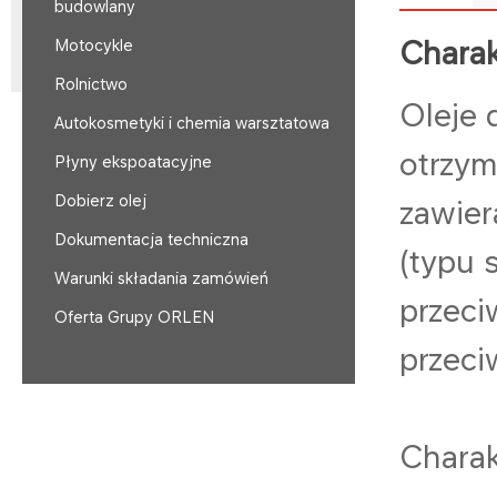
budowlany
Charak
Motocykle
Rolnictwo
Oleje 
Autokosmetyki i chemia warsztatowa
otrzym
Płyny ekspoatacyjne
Dobierz olej
zawier
Dokumentacja techniczna
(typu 
Warunki składania zamówień
przeci
Oferta Grupy ORLEN
przec
Charak