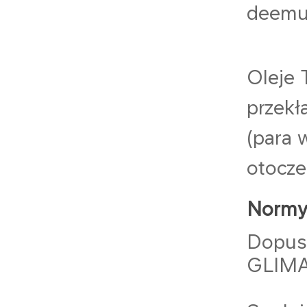
deemu
Oleje 
przekł
(para 
otoczen
Normy,
Dopus
GLIM