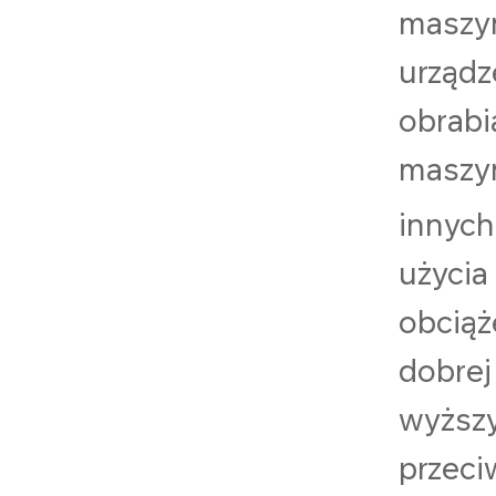
maszyn
urządz
obrabi
maszyn
innych
użycia
obciąż
dobrej
wyższy
przeci