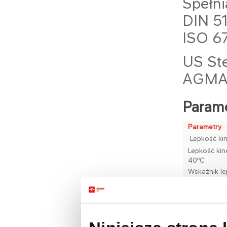
Spełni
DIN 51
ISO 6
US Ste
AGMA
Parame
Parametry
Lepkość ki
Lepkość ki
0
40
C
Wskaźnik le
Temperatura
Temperatur
Działanie k
miedzianej,