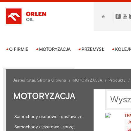
O FIRMIE
MOTORYZACJA
PRZEMYSŁ
KOLEJ
Jesteś tutaj:
Strona Główna
/
MOTORYZACJA
/
Produkty
MOTORYZACJA
Wysz
TR
Samochody osobowe i dostawcze
J
Samochody ciężarowe i sprzęt
L