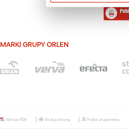
prywatności
. Po
więcej informacji 
przypadku pytań l
prosimy o kontak
MARKI GRUPY ORLEN
Wersja PDF
Drukuj stronę
Poleć znajomemu