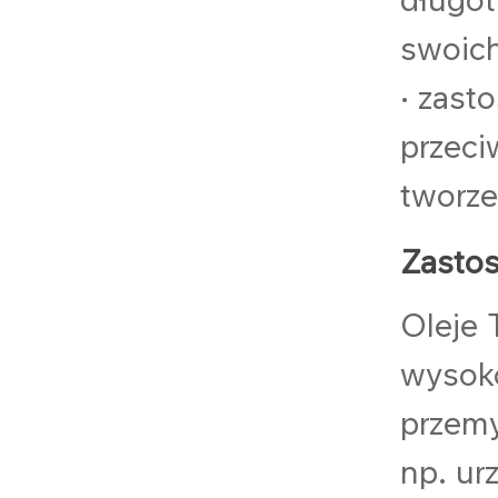
długot
swoich
• zast
przeci
tworze
Zasto
Oleje 
wysoko
przemy
np. ur