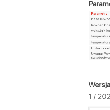
Parame
Parametry
klasa lepko
lepkość kin
wskaźnik le
temperatura
temperatur
liczba zas
Uwaga: Powy
świadectwac
Wersj
1 / 20