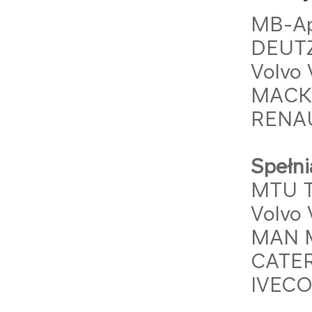
MB-Ap
DEUTZ
Volvo
MACK
RENAU
Spełni
MTU T
Volvo
MAN 
CATER
IVEC