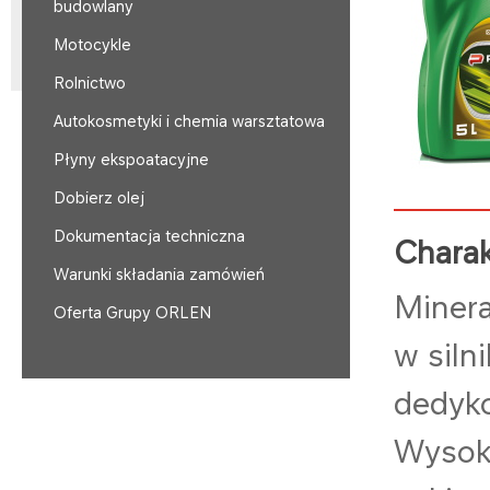
budowlany
Motocykle
Rolnictwo
Autokosmetyki i chemia warsztatowa
Płyny ekspoatacyjne
Dobierz olej
Dokumentacja techniczna
Charak
Warunki składania zamówień
Minera
Oferta Grupy ORLEN
w siln
dedyko
Wysoki