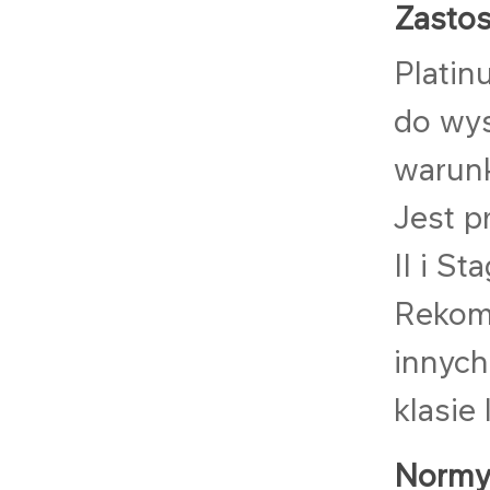
Zasto
Platin
do wys
warunk
Jest p
II i Sta
Rekome
innych
klasie
Normy,