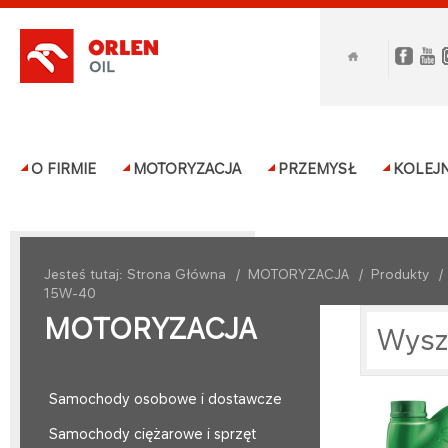
O FIRMIE
MOTORYZACJA
PRZEMYSŁ
KOLEJ
Jesteś tutaj:
Strona Główna
/
MOTORYZACJA
/
Produkty
15W-40
MOTORYZACJA
Wysz
Samochody osobowe i dostawcze
Samochody ciężarowe i sprzęt