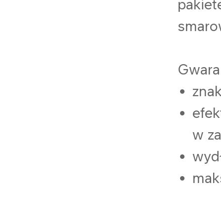
pakiet
smarow
Gwaran
znak
efek
w za
wyd
mak