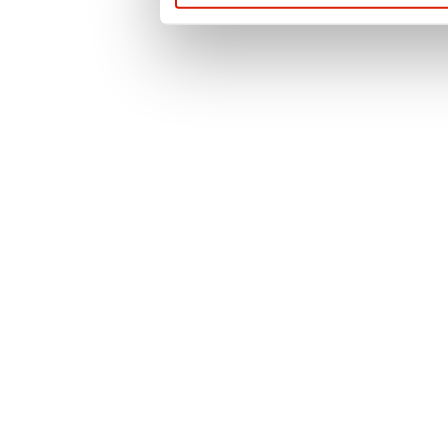
prywatności
. Po
więcej informacji 
przypadku pytań l
prosimy o kontak