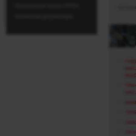
Предложение группы ОРЛЕН
промыш
техническая документация
ГИД
МАС
ЖИД
ТРА
МАС
МАШ
ТУР
СМА
ПРО