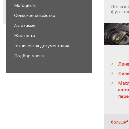
Мотоциклы
Легков
фургон
Сельское хозяйство
Автохимия
Жидкости
техническая документация
Подбор масла
Лине
Лине
Масл
авто
пере
больше