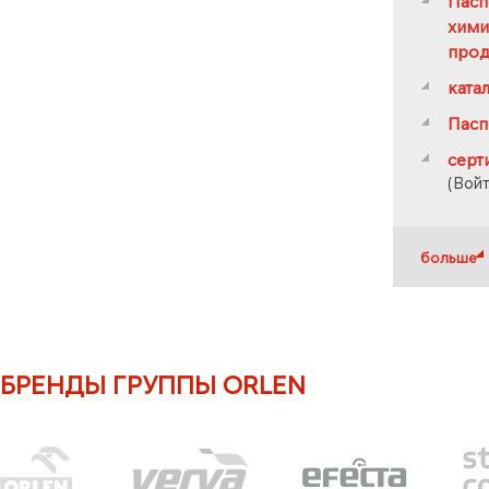
Пасп
хими
про
ката
Пасп
серт
(
Войт
больше
БРЕНДЫ ГРУППЫ ORLEN