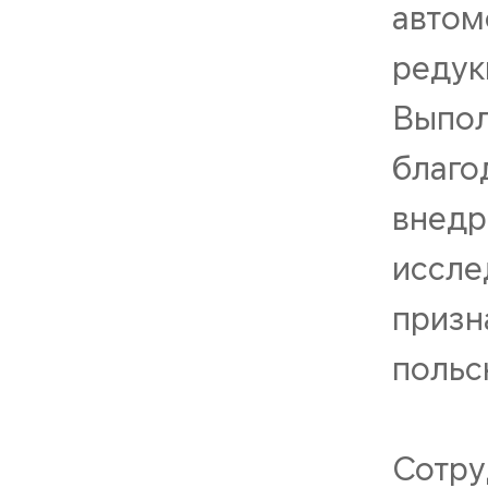
автом
редук
Выпол
благо
внедр
иссле
призн
польс
Сотру