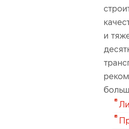
строи
качес
и тяж
десят
транс
реком
больш
Ли
Пр