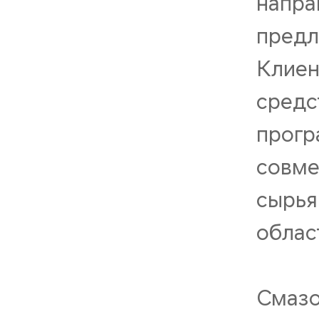
напра
предл
Клиен
средс
прогр
совме
сырья
облас
Смазо