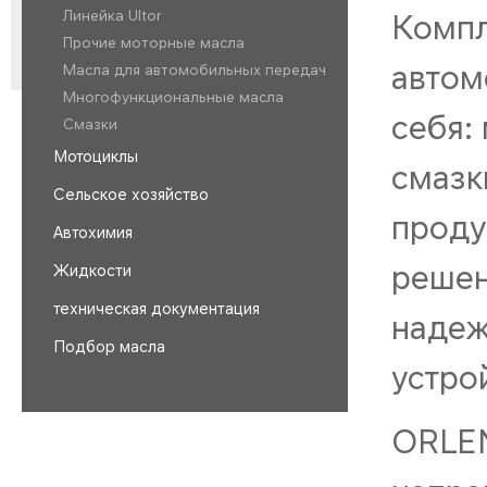
Линейка Ultor
Компл
Прочие моторные масла
автом
Масла для автомобильных передач
Многофункциональные масла
себя:
Смазки
Мотоциклы
смазк
Сельское хозяйство
проду
Автохимия
решен
Жидкости
техническая документация
надеж
Подбор масла
устро
ORLEN