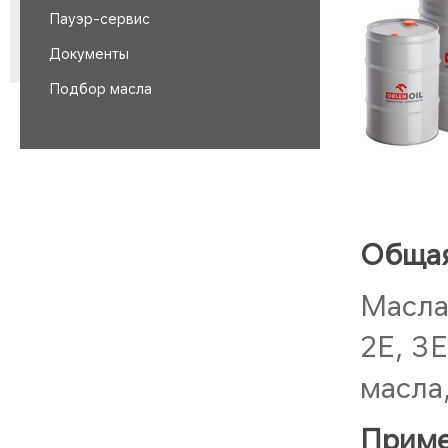
Пауэр-сервис
Документы
Подбор масла
Общая
Масла
2E, 3
масла
Приме