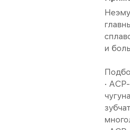
Неэму
главн
сплав
и бол
Подбо
• ACP
чугун
зубча
много