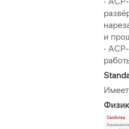
• ACP
развё
нарез
и про
• ACP
работы
Standa
Имеет
Физик
Свойства
Кинематиче