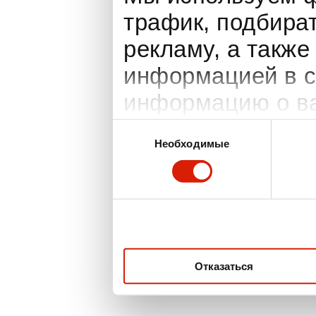
трафик, подбира
рекламу, а также
информацией в с
информацию о ва
Google: социаль
Выбор
Необходимые
согласия
занимающимся ре
партнеры могут 
предоставленной
данными, которы
вами их сервисов
Отказаться