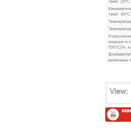
0
темп. 20
C
Кинематиче
0
темп. 40
C
Температур
Температу
Коррозион
медные и с
0
100
C/3ч, 
ВНИМАНИЕ:
величины п
View: